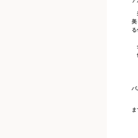
ア
美
美
る
全
倍
＊
パ
＊
ま
＊
＊