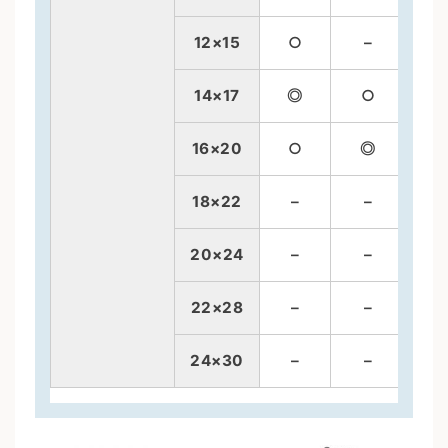
12×15
○
–
14×17
◎
○
16×20
○
◎
18×22
–
–
20×24
–
–
22×28
–
–
24×30
–
–