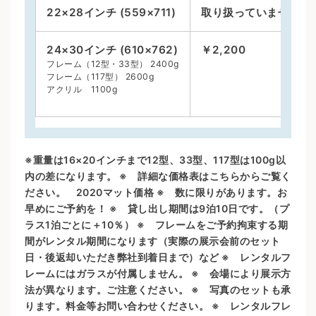
22×28インチ (559×711)
取り扱っていません
24×30インチ (610×762)
￥2,200
フレーム（12型・33型） 2400g
フレーム（117型） 2600g
アクリル 1100g
※重量は16×20インチまで12型、33型、117型は100g以
内の差になります。 ※ 詳細な価格表はこちらからご覧く
ださい。 2020マット価格 ※ 数に限りがあります。お
早めにご予約を！ ※ 貸し出し期間は9泊10日です。（プ
ラス1泊ごとに＋10％） ※ フレームをご予約拘束する期
間がレンタル期間になります（実際の展示会前のセット
日・後返却いただき弊社到着日まで）など ※ レンタルフ
レームにはガラスが付属しません。 ※ 会場により展示方
法が異なります。ご注意ください。 ※ 写真のセットも承
ります。料金等お問い合わせください。 ※ レンタルフレ