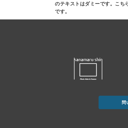
のテキストはダミーです。こち
です。
問