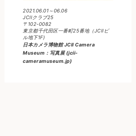
2021.06.01～06.06
JCllクラブ25
〒102-0082
東京都千代田区一番町25番地（JCllビ
ル地下1F)
日本カメラ博物館 JCII Camera
Museum：写真展 (jcii-
cameramuseum.jp)