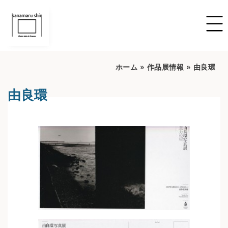
ホーム
»
作品展情報
»
由良環
由良環