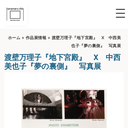
ホーム
»
作品展情報
»
渡壁万理子『地下宮殿』 X 中西美
也子『夢の裏側』 写真展
渡壁万理子『地下宮殿』 X 中西
美也子『夢の裏側』 写真展
開催期間：2022/6/16~2022/7/16