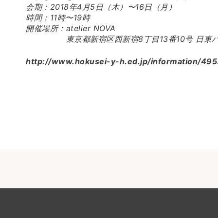
会期：2018年4月5日（木）〜16日（月）
時間：11時〜19時
開催場所：atelier NOVA
東京都新宿区西新宿8丁目13番10号 日東ハイ
http://www.hokusei-y-h.ed.jp/information/495