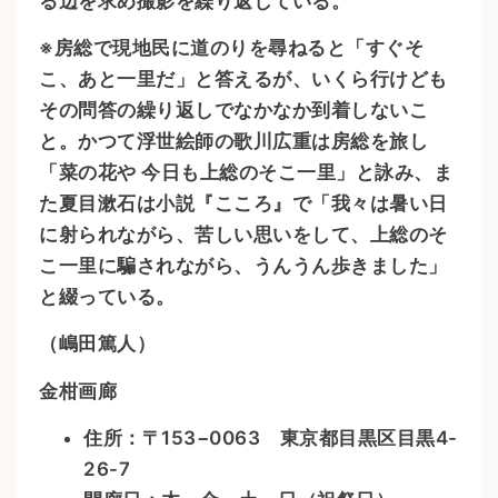
る辺を求め撮影を繰り返している。
※房総で現地民に道のりを尋ねると「すぐそ
こ、あと一里だ」と答えるが、いくら行けども
その問答の繰り返しでなかなか到着しないこ
と。かつて浮世絵師の歌川広重は房総を旅し
「菜の花や 今日も上総のそこ一里」と詠み、ま
た夏目漱石は小説『こころ』で「我々は暑い日
に射られながら、苦しい思いをして、上総のそ
こ一里に騙されながら、うんうん歩きました」
と綴っている。
（嶋田篤人）
金柑画廊
住所：〒153−0063 東京都目黒区目黒4-
26-7