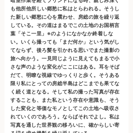
暗室作業を経てプリントになる時、親しみ深く
も他所他所しい郷愁に私はとらわれる。そうし
た新しい郷愁に心を震わせ、房総の旅を繰り返
している。その道はまるでこの土地のお国柄言
葉「そこ一里」※のようになかなか終着しな
い。いくら撮っても「まだ何か」という気がし
てならず、後ろ髪を引かれる思いでまた撮影の
旅へ向かう。一見同じように見えてもまるで小
さな声のような変化がここにはある。耳をそば
だて、明瞭な視線でゆっくりと歩く。そうある
限り私にとっての房総半島はどこまでも果てな
く続く道となる。そして私の撮った写真が存在
することも、また私という存在や意識も、そう
した変化と等価なモノとしてこの土地へ吸収さ
れていくのであろう。ならばそれでよし。私は
写真を通した世界観の移ろいに、確からしい寄