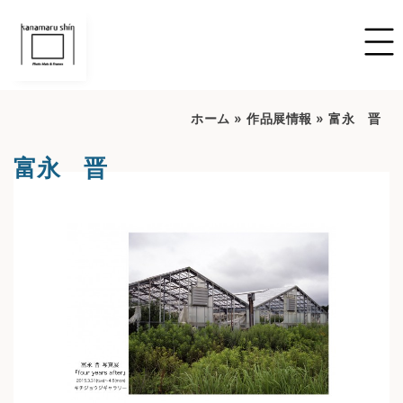
ホーム
»
作品展情報
»
富永 晋
富永 晋