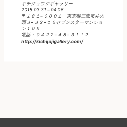
キチジョウジギャラリー
2015.03.31～04.06
〒１８１−０００１ 東京都三鷹市井の
頭３−３２−１６セブンスターマンショ
ン１０５
電話：０４２２−４８−３１１２
http://kichijojigallery.com/