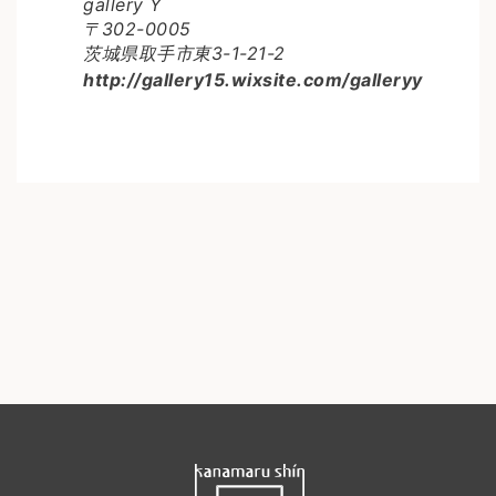
gallery Y
〒302-0005
茨城県取手市東3-1-21-2
http://gallery15.wixsite.com/galleryy