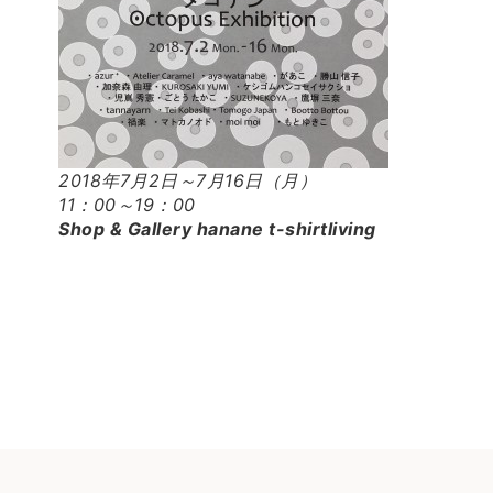
2018年7月2日～7月16日（月）
11：00～19：00
Shop & Gallery hanane t-shirtliving