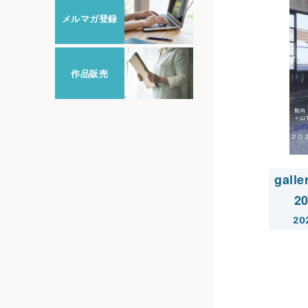
メルマガ登録
作品販売
gal
2
20