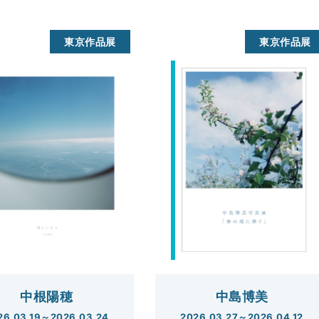
東京作品展
東京作品展
中根陽穂
中島博美
26.03.19～2026.03.24
2026.03.27～2026.04.12