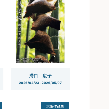
溝口 広子
2026/04/23~2026/05/07
大阪作品展