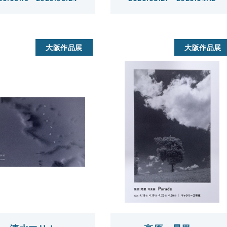
大阪作品展
大阪作品展