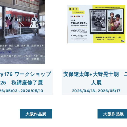
lery176 ワークショップ
安保遼太郎+大野晃士朗 
025 秋講座修了展
人展
26/05/03~2026/05/10
2026/04/18~2026/05/17
大阪作品展
大阪作品展