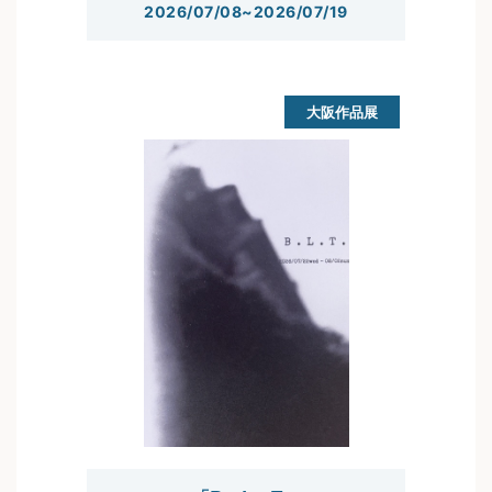
2026/07/08~2026/07/19
大阪作品展