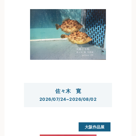
佐々木 寛
2026/07/24~2026/08/02
大阪作品展