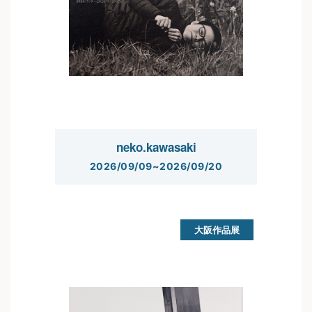
neko.kawasaki
2026/09/09~2026/09/20
大阪作品展