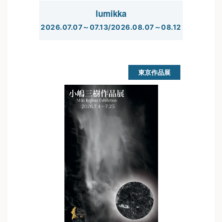
lumikka
2026.07.07～07.13/2026.08.07～08.12
東京作品展