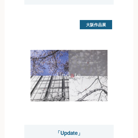
大阪作品展
「Update」