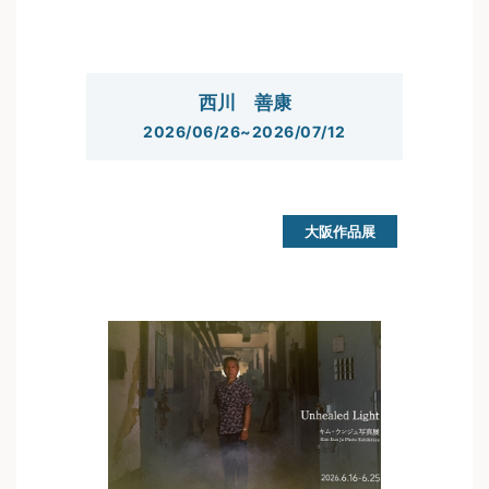
西川 善康
2026/06/26~2026/07/12
大阪作品展