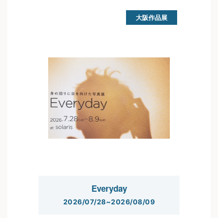
大阪作品展
Everyday
2026/07/28~2026/08/09