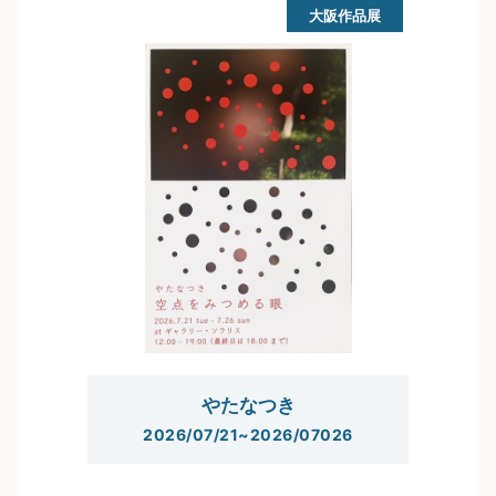
大阪作品展
やたなつき
2026/07/21~2026/07026