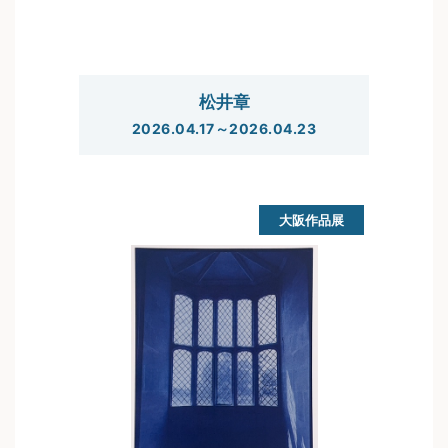
松井章
2026.04.17～2026.04.23
大阪作品展