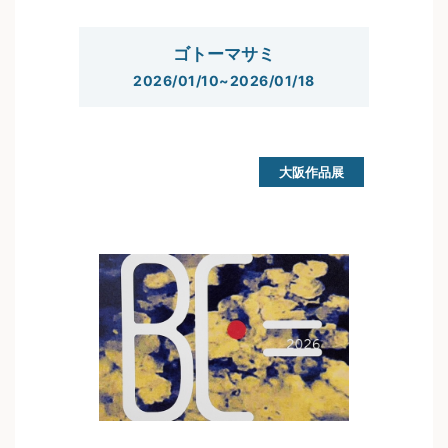
ゴトーマサミ
2026/01/10~2026/01/18
大阪作品展