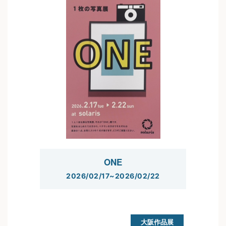
ONE
2026/02/17~2026/02/22
大阪作品展