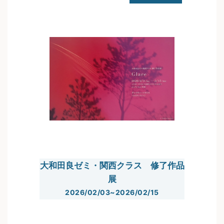
大和田良ゼミ・関西クラス 修了作品
展
2026/02/03~2026/02/15