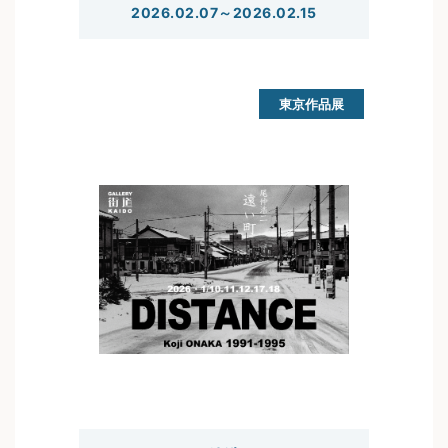
2026.02.07～2026.02.15
東京作品展