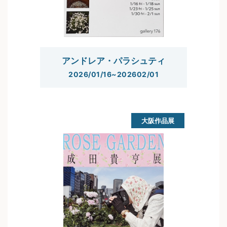
アンドレア・パラシュティ
2026/01/16~202602/01
大阪作品展