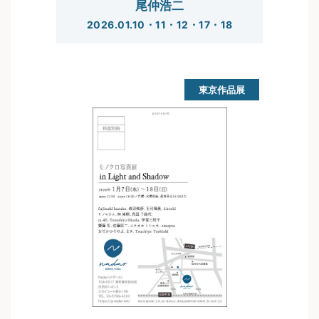
尾仲浩二
2026.01.10・11・12・17・18
東京作品展