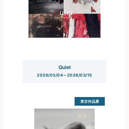
Quiet
2026/03/04～2026/03/15
東京作品展