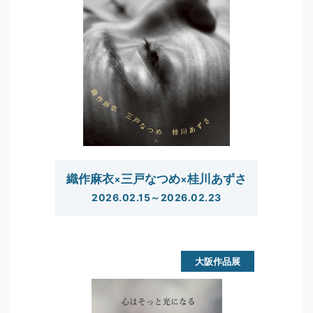
織作麻衣×三戸なつめ×桂川あずさ
2026.02.15～2026.02.23
大阪作品展