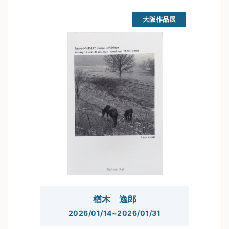
大阪作品展
楢木 逸郎
2026/01/14~2026/01/31