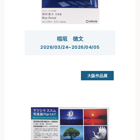
稲垣 徳文
2026/03/24~2026/04/05
大阪作品展