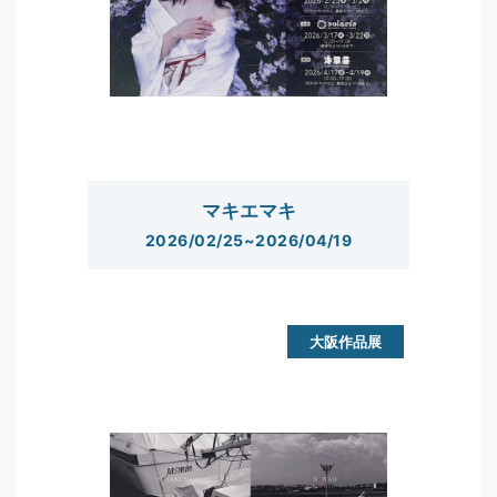
マキエマキ
2026/02/25~2026/04/19
大阪作品展