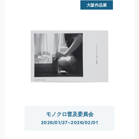
大阪作品展
モノクロ普及委員会
2026/01/27~2026/02/01