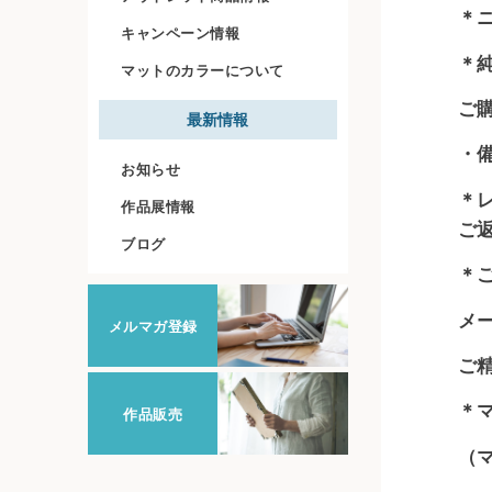
＊
キャンペーン情報
＊
マットのカラーについて
ご
最新情報
・
お知らせ
＊
作品展情報
ご
ブログ
＊
メ
メルマガ登録
ご
＊
作品販売
（